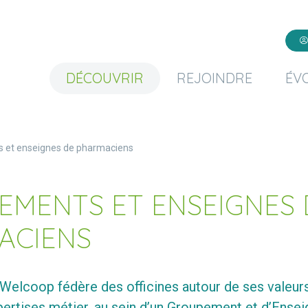
DÉCOUVRIR
REJOINDRE
ÉV
 et enseignes de pharmaciens
MENTS ET ENSEIGNES 
ACIENS
Welcoop fédère des officines autour de ses valeurs
rtises métier, au sein d’un Groupement et d’Ensei