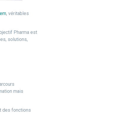
lem
, véritables
bjectif Pharma est
es, solutions,
arcours
rmation mais
t des fonctions
.