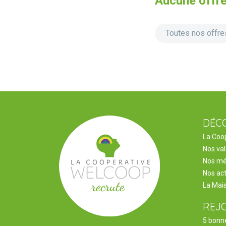
Aucune offre 
Toutes nos offre
DÉC
La Coo
Nos va
Nos mé
Nos act
La Mai
REJ
5 bonne