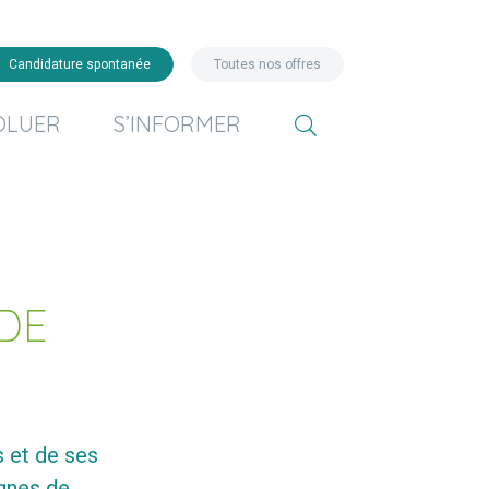
Candidature spontanée
Toutes nos offres
OLUER
S’INFORMER
DE
 et de ses
gnes de