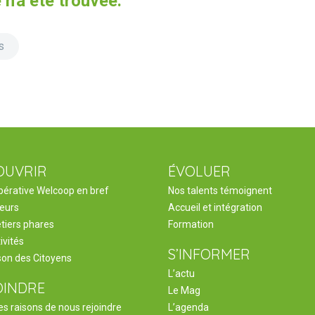
n'a été trouvée.
s
OUVRIR
ÉVOLUER
pérative Welcoop en bref
Nos talents témoignent
leurs
Accueil et intégration
tiers phares
Formation
ivités
S’INFORMER
son des Citoyens
L’actu
OINDRE
Le Mag
s raisons de nous rejoindre
L’agenda