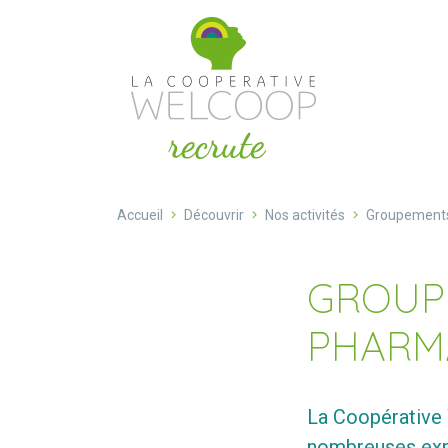
Aller au contenu
Cookies management panel
Accueil
Découvrir
Nos activités
Groupements
GROUPE
PHARM
La Coopérative 
nombreuses expe