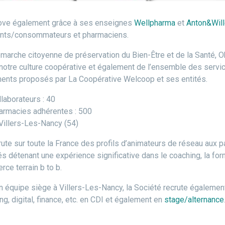
nove également grâce à ses enseignes
Wellpharma
et
Anton&Wil
ients/consommateurs et pharmaciens.
marche citoyenne de préservation du Bien-Être et de la Santé, O
e notre culture coopérative et également de l’ensemble des servic
ents proposés par La Coopérative Welcoop et ses entités.
laborateurs : 40
rmacies adhérentes : 500
 Villers-Les-Nancy (54)
ute sur toute la France des profils d’animateurs de réseau aux p
s détenant une expérience significative dans le coaching, la fo
ce terrain b to b.
on équipe siège à Villers-Les-Nancy, la Société recrute égalemen
g, digital, finance, etc. en CDI et également en
stage/alternance