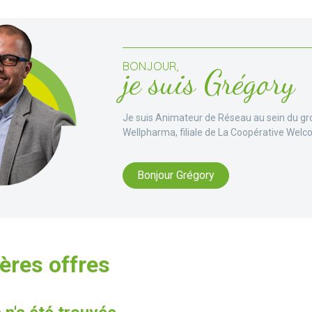
BONJOUR,
je suis Grégory
Je suis Animateur de Réseau au sein du 
Wellpharma, filiale de La Coopérative Welc
Bonjour Grégory
ères offres