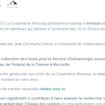
5, La Coopérative Welcoop participera à nouveau à
Ventoux co
urs et marcheurs qui partiront à l’ascension des 10 ou 26 kms d
enée par Jean-Christophe Calviac et composée de collaborateur
 collectons des fonds pour le Service d’hématologie-oncol
uur
de l’Hôpital de la Timone à Marseille
.
 votre générosité, aux côtés de La Coopérative Welcoop, en
vous
 montant de votre choix.
n de manière sécurisée,
rendez-vous ici
.
act significatif
et
contribuer à faire avancer la recherche
, 
e pédiatrique
.
Chaque don compte
et votre participation est u