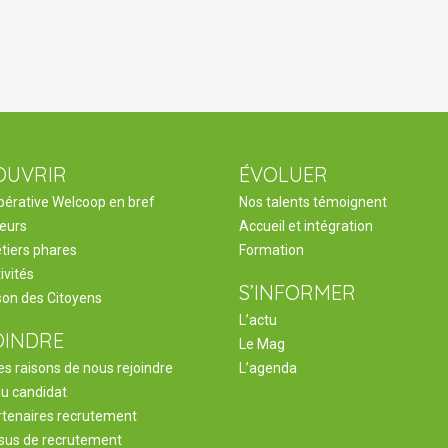
OUVRIR
ÉVOLUER
pérative Welcoop en bref
Nos talents témoignent
leurs
Accueil et intégration
tiers phares
Formation
ivités
S’INFORMER
son des Citoyens
L’actu
OINDRE
Le Mag
s raisons de nous rejoindre
L’agenda
du candidat
rtenaires recrutement
sus de recrutement