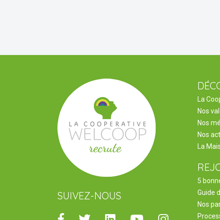
DÉC
La Coo
Nos va
Nos mé
Nos act
La Mai
REJ
5 bonne
Guide 
SUIVEZ-NOUS
Nos pa
Facebook
Twitter
Linkedin
Youtube
Instagram
Proces