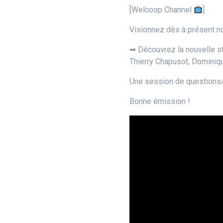
[Welcoop Channel
]
Visionnez dès à présent no
➡ Découvrez la nouvelle s
Thierry Chapusot, Dominiqu
Une session de questions/
Bonne émission !