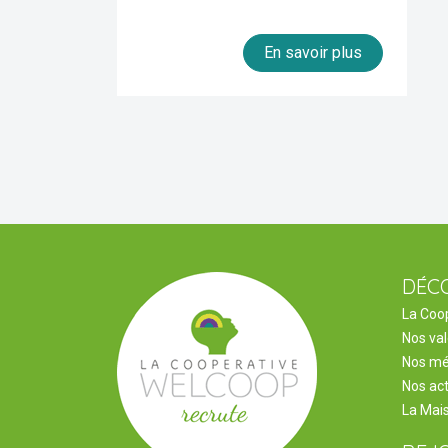
En savoir plus
DÉC
La Coo
Nos va
Nos mé
Nos act
La Mai