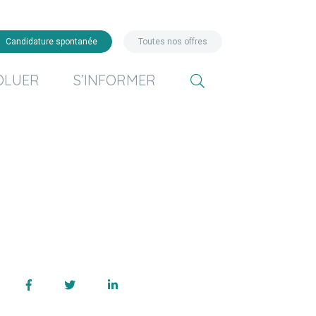
Candidature spontanée
Toutes nos offres
OLUER
S’INFORMER
Facebook
Twitter
Linkedin