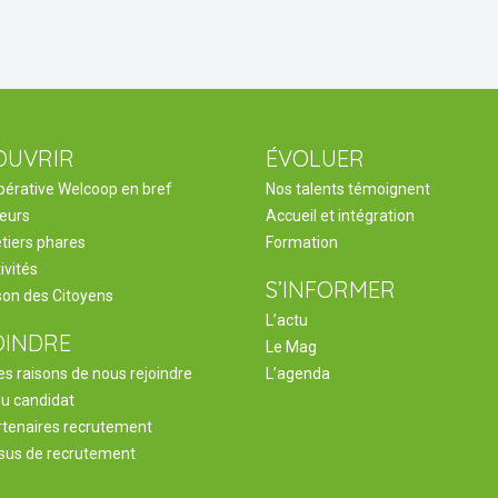
OUVRIR
ÉVOLUER
pérative Welcoop en bref
Nos talents témoignent
leurs
Accueil et intégration
tiers phares
Formation
ivités
S’INFORMER
son des Citoyens
L’actu
OINDRE
Le Mag
s raisons de nous rejoindre
L’agenda
du candidat
rtenaires recrutement
sus de recrutement