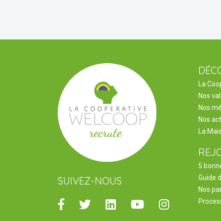
DÉC
La Coo
Nos va
Nos mé
Nos act
La Mai
REJ
5 bonne
Guide 
SUIVEZ-NOUS
Nos pa
Facebook
Twitter
Linkedin
Youtube
Instagram
Proces