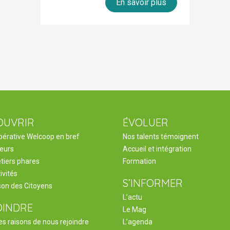
En savoir plus
OUVRIR
ÉVOLUER
pérative Welcoop en bref
Nos talents témoignent
leurs
Accueil et intégration
tiers phares
Formation
ivités
S’INFORMER
son des Citoyens
L’actu
OINDRE
Le Mag
s raisons de nous rejoindre
L’agenda