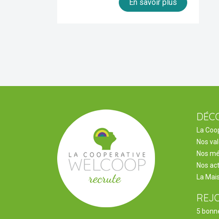
En savoir plus
DÉC
La Coo
Nos va
Nos mé
Nos act
La Mai
REJ
5 bonne