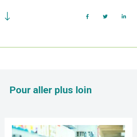
Facebook
Twitter
Linke
Pour aller
plus loin