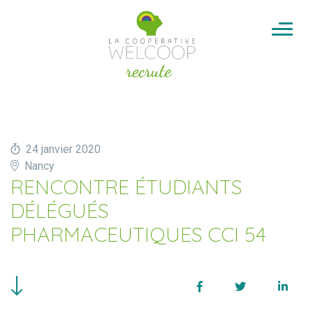
Aller au contenu
Cookies management panel
24 janvier 2020
Nancy
RENCONTRE ÉTUDIANTS
DÉLÉGUÉS
PHARMACEUTIQUES CCI 54
Facebook
Twitter
Linke